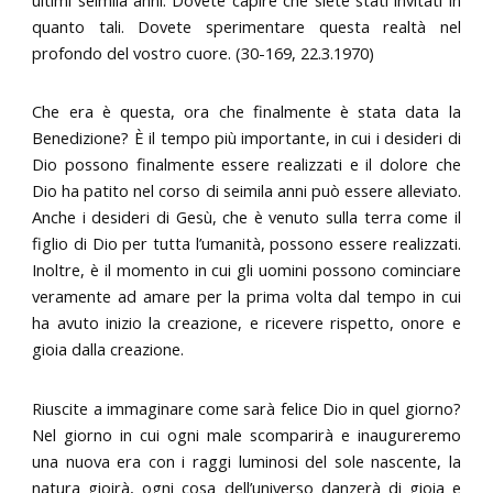
ultimi seimila anni. Dovete capire che siete stati invitati in
quanto tali. Dovete sperimentare questa realtà nel
profondo del vostro cuore. (30-169, 22.3.1970)
Che era è questa, ora che finalmente è stata data la
Benedizione? È il tempo più importante, in cui i desideri di
Dio possono finalmente essere realizzati e il dolore che
Dio ha patito nel corso di seimila anni può essere alleviato.
Anche i desideri di Gesù, che è venuto sulla terra come il
figlio di Dio per tutta l’umanità, possono essere realizzati.
Inoltre, è il momento in cui gli uomini possono cominciare
veramente ad amare per la prima volta dal tempo in cui
ha avuto inizio la creazione, e ricevere rispetto, onore e
gioia dalla creazione.
Riuscite a immaginare come sarà felice Dio in quel giorno?
Nel giorno in cui ogni male scomparirà e inaugureremo
una nuova era con i raggi luminosi del sole nascente, la
natura gioirà, ogni cosa dell’universo danzerà di gioia e