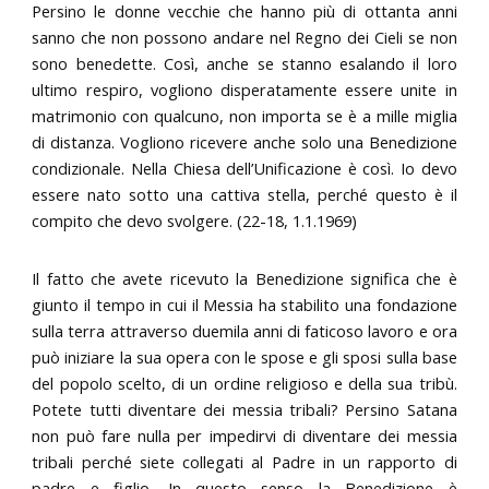
Persino le donne vecchie che hanno più di ottanta anni
sanno che non possono andare nel Regno dei Cieli se non
sono benedette. Così, anche se stanno esalando il loro
ultimo respiro, vogliono disperatamente essere unite in
matrimonio con qualcuno, non importa se è a mille miglia
di distanza. Vogliono ricevere anche solo una Benedizione
condizionale. Nella Chiesa dell’Unificazione è così. Io devo
essere nato sotto una cattiva stella, perché questo è il
compito che devo svolgere. (22-18, 1.1.1969)
Il fatto che avete ricevuto la Benedizione significa che è
giunto il tempo in cui il Messia ha stabilito una fondazione
sulla terra attraverso duemila anni di faticoso lavoro e ora
può iniziare la sua opera con le spose e gli sposi sulla base
del popolo scelto, di un ordine religioso e della sua tribù.
Potete tutti diventare dei messia tribali? Persino Satana
non può fare nulla per impedirvi di diventare dei messia
tribali perché siete collegati al Padre in un rapporto di
padre e figlio. In questo senso la Benedizione è