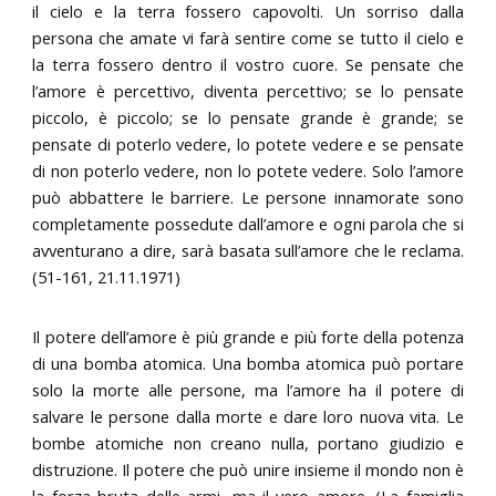
il cielo e la terra fossero capovolti. Un sorriso dalla
persona che amate vi farà sentire come se tutto il cielo e
la terra fossero dentro il vostro cuore. Se pensate che
l’amore è percettivo, diventa percettivo; se lo pensate
piccolo, è piccolo; se lo pensate grande è grande; se
pensate di poterlo vedere, lo potete vedere e se pensate
di non poterlo vedere, non lo potete vedere. Solo l’amore
può abbattere le barriere. Le persone innamorate sono
completamente possedute dall’amore e ogni parola che si
avventurano a dire, sarà basata sull’amore che le reclama.
(51-161, 21.11.1971)
Il potere dell’amore è più grande e più forte della potenza
di una bomba atomica. Una bomba atomica può portare
solo la morte alle persone, ma l’amore ha il potere di
salvare le persone dalla morte e dare loro nuova vita. Le
bombe atomiche non creano nulla, portano giudizio e
distruzione. Il potere che può unire insieme il mondo non è
la forza bruta delle armi, ma il vero amore. (La famiglia