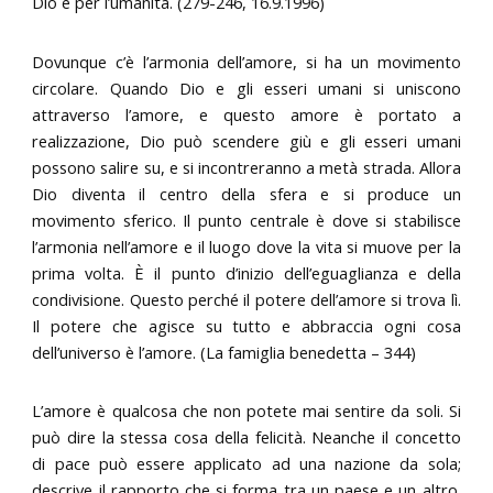
Dio e per l’umanità. (279-246, 16.9.1996)
Dovunque c’è l’armonia dell’amore, si ha un movimento
circolare. Quando Dio e gli esseri umani si uniscono
attraverso l’amore, e questo amore è portato a
realizzazione, Dio può scendere giù e gli esseri umani
possono salire su, e si incontreranno a metà strada. Allora
Dio diventa il centro della sfera e si produce un
movimento sferico. Il punto centrale è dove si stabilisce
l’armonia nell’amore e il luogo dove la vita si muove per la
prima volta. È il punto d’inizio dell’eguaglianza e della
condivisione. Questo perché il potere dell’amore si trova lì.
Il potere che agisce su tutto e abbraccia ogni cosa
dell’universo è l’amore. (La famiglia benedetta – 344)
L’amore è qualcosa che non potete mai sentire da soli. Si
può dire la stessa cosa della felicità. Neanche il concetto
di pace può essere applicato ad una nazione da sola;
descrive il rapporto che si forma tra un paese e un altro.