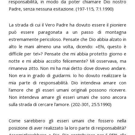
responsabilità, in modo da poter chiamare Dio nostro
Padre, senza nessuna esitazione. (197-115, 7.1.1990)
La strada di cui il Vero Padre ha dovuto essere il pioniere
può essere paragonata a un passo di montagna
estremamente pericoloso. Pensate che Dio abbia alzato in
alto le mani almeno una volta, dicendo: «Ehi, questo è
difficile per te!»? Pensate che mi abbia protetto giorno e
notte e mi abbia accolto felicemente? Mi osservava, ma
rimaneva zitto. Non mi ha mai detto dove dovevo andare.
Non era in grado di guidarmi. Io ho dovuto realizzare la
mia parte di responsabilità. Dio intendeva amare con
l’amore che gli esseri umani originali possono ricevere.
Non intendeva amare gli esseri umani che sono ancora
sulla strada di cercare l’amore. (202-301, 25.5.1990)
Come sarebbero gli esseri umani che fossero nella
posizione di aver realizzato la loro parte di responsabilità?
Assomiglierebbero a Dio. Dio contribuisce per il 95% alla