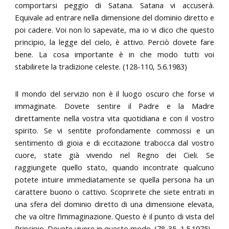
comportarsi peggio di Satana. Satana vi accuserà.
Equivale ad entrare nella dimensione del dominio diretto e
poi cadere. Voi non lo sapevate, ma io vi dico che questo
principio, la legge del cielo, è attivo. Perciò dovete fare
bene. La cosa importante è in che modo tutti voi
stabilirete la tradizione celeste. (128-110, 5.6.1983)
Il mondo del servizio non è il luogo oscuro che forse vi
immaginate. Dovete sentire il Padre e la Madre
direttamente nella vostra vita quotidiana e con il vostro
spirito. Se vi sentite profondamente commossi e un
sentimento di gioia e di eccitazione trabocca dal vostro
cuore, state già vivendo nel Regno dei Cieli. Se
raggiungete quello stato, quando incontrate qualcuno
potete intuire immediatamente se quella persona ha un
carattere buono o cattivo. Scoprirete che siete entrati in
una sfera del dominio diretto di una dimensione elevata,
che va oltre l’immaginazione. Questo è il punto di vista del
Principio. Dovete vivere in questo modo. (78-35, 1.5.1975)