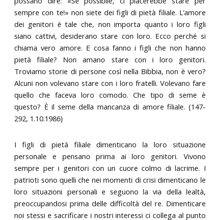
possano dire: «Se possibile, ci piacerebbe stare per
sempre con te!» non siete dei figli di pietà filiale. L’amore
dei genitori è tale che, non importa quanto i loro figli
siano cattivi, desiderano stare con loro. Ecco perché si
chiama vero amore. E cosa fanno i figli che non hanno
pietà filiale? Non amano stare con i loro genitori.
Troviamo storie di persone così nella Bibbia, non è vero?
Alcuni non volevano stare con i loro fratelli. Volevano fare
quello che faceva loro comodo. Che tipo di seme è
questo? È il seme della mancanza di amore filiale. (147-
292, 1.10.1986)
I figli di pietà filiale dimenticano la loro situazione
personale e pensano prima ai loro genitori. Vivono
sempre per i genitori con un cuore colmo di lacrime. I
patrioti sono quelli che nei momenti di crisi dimenticano le
loro situazioni personali e seguono la via della lealtà,
preoccupandosi prima delle difficoltà del re. Dimenticare
noi stessi e sacrificare i nostri interessi ci collega al punto