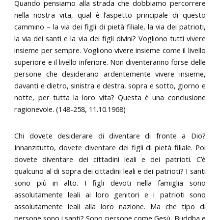
Quando pensiamo alla strada che dobbiamo percorrere
nella nostra vita, qual è l’aspetto principale di questo
cammino – la via dei figli di pietà filiale, la via dei patrioti,
la via dei santi e la via dei figli divini? Vogliono tutti vivere
insieme per sempre. Vogliono vivere insieme come il livello
superiore e il livello inferiore. Non diventeranno forse delle
persone che desiderano ardentemente vivere insieme,
davanti e dietro, sinistra e destra, sopra e sotto, giorno e
notte, per tutta la loro vita? Questa è una conclusione
ragionevole. (148-258, 11.10.1968)
Chi dovete desiderare di diventare di fronte a Dio?
Innanzitutto, dovete diventare dei figli di pietà filiale. Poi
dovete diventare dei cittadini leali e dei patrioti. C’è
qualcuno al di sopra dei cittadini leali e dei patrioti? I santi
sono più in alto. I figli devoti nella famiglia sono
assolutamente leali ai loro genitori e i patrioti sono
assolutamente leali alla loro nazione. Ma che tipo di
persone sono i santi? Sono persone come Gesù, Buddha e