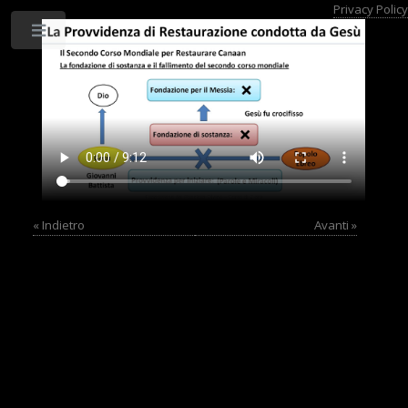
Privacy Policy
Toggle
« Indietro
Avanti »