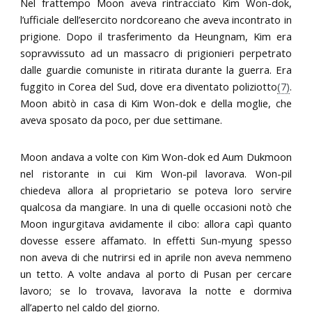
Nel frattempo Moon aveva rintracciato Kim Won-dok,
l’ufficiale dell’esercito nordcoreano che aveva incontrato in
prigione. Dopo il trasferimento da Heungnam, Kim era
sopravvissuto ad un massacro di prigionieri perpetrato
dalle guardie comuniste in ritirata durante la guerra. Era
fuggito in Corea del Sud, dove era diventato poliziotto
(7)
.
Moon abitò in casa di Kim Won-dok e della moglie, che
aveva sposato da poco, per due settimane.
Moon andava a volte con Kim Won-dok ed Aum Dukmoon
nel ristorante in cui Kim Won-pil lavorava. Won-pil
chiedeva allora al proprietario se poteva loro servire
qualcosa da mangiare. In una di quelle occasioni notò che
Moon ingurgitava avidamente il cibo: allora capì quanto
dovesse essere affamato. In effetti Sun-myung spesso
non aveva di che nutrirsi ed in aprile non aveva nemmeno
un tetto. A volte andava al porto di Pusan per cercare
lavoro; se lo trovava, lavorava la notte e dormiva
all’aperto nel caldo del giorno.