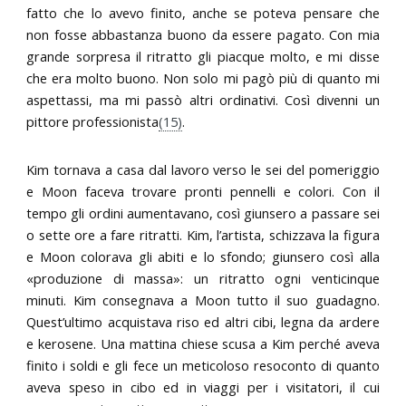
fatto che lo avevo finito, anche se poteva pensare che
non fosse abbastanza buono da essere pagato. Con mia
grande sorpresa il ritratto gli piacque molto, e mi disse
che era molto buono. Non solo mi pagò più di quanto mi
aspettassi, ma mi passò altri ordinativi. Così divenni un
pittore professionista
(15)
.
Kim tornava a casa dal lavoro verso le sei del pomeriggio
e Moon faceva trovare pronti pennelli e colori. Con il
tempo gli ordini aumentavano, così giunsero a passare sei
o sette ore a fare ritratti. Kim, l’artista, schizzava la figura
e Moon colorava gli abiti e lo sfondo; giunsero così alla
«produzione di massa»: un ritratto ogni venticinque
minuti. Kim consegnava a Moon tutto il suo guadagno.
Quest’ultimo acquistava riso ed altri cibi, legna da ardere
e kerosene. Una mattina chiese scusa a Kim perché aveva
finito i soldi e gli fece un meticoloso resoconto di quanto
aveva speso in cibo ed in viaggi per i visitatori, il cui