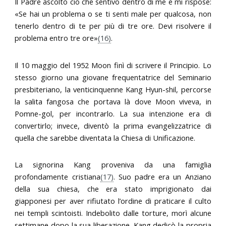
Il Padre ascoltò ciò che sentivo dentro di me e mi rispose:
«Se hai un problema o se ti senti male per qualcosa, non
tenerlo dentro di te per più di tre ore. Devi risolvere il
problema entro tre ore»
(16)
.
Il 10 maggio del 1952 Moon finì di scrivere il Principio. Lo
stesso giorno una giovane frequentatrice del Seminario
presbiteriano, la venticinquenne Kang Hyun-shil, percorse
la salita fangosa che portava là dove Moon viveva, in
Pomne-gol, per incontrarlo. La sua intenzione era di
convertirlo; invece, diventò la prima evangelizzatrice di
quella che sarebbe diventata la Chiesa di Unificazione.
La signorina Kang proveniva da una famiglia
profondamente cristiana
(17)
. Suo padre era un Anziano
della sua chiesa, che era stato imprigionato dai
giapponesi per aver rifiutato l’ordine di praticare il culto
nei templi scintoisti. Indebolito dalle torture, morì alcune
settimane dopo la sua liberazione. Kang dedicò la propria