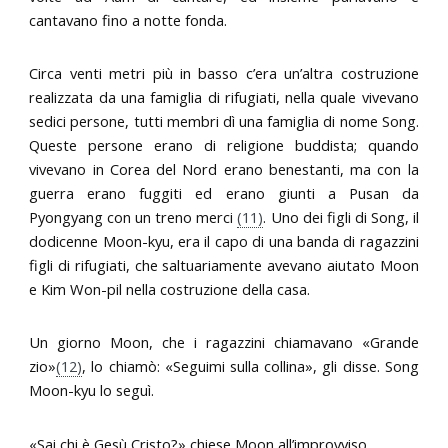
cantavano fino a notte fonda.
Circa venti metri più in basso c’era un’altra costruzione
realizzata da una famiglia di rifugiati, nella quale vivevano
sedici persone, tutti membri dì una famiglia di nome Song.
Queste persone erano di religione buddista; quando
vivevano in Corea del Nord erano benestanti, ma con la
guerra erano fuggiti ed erano giunti a Pusan da
Pyongyang con un treno merci
(11)
. Uno dei figli di Song, il
dodicenne Moon-kyu, era il capo di una banda di ragazzini
figli di rifugiati, che saltuariamente avevano aiutato Moon
e Kim Won-pil nella costruzione della casa.
Un giorno Moon, che i ragazzini chiamavano «Grande
zio»
(12)
, lo chiamò: «Seguimi sulla collina», gli disse. Song
Moon-kyu lo seguì.
«Sai chi è Gesù Cristo?» chiese Moon all’improvviso.