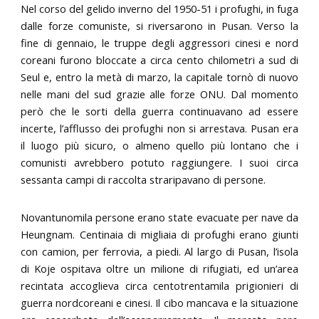
Nel corso del gelido inverno del 1950-51 i profughi, in fuga
dalle forze comuniste, si riversarono in Pusan. Verso la
fine di gennaio, le truppe degli aggressori cinesi e nord
coreani furono bloccate a circa cento chilometri a sud di
Seul e, entro la metà di marzo, la capitale tornò di nuovo
nelle mani del sud grazie alle forze ONU. Dal momento
però che le sorti della guerra continuavano ad essere
incerte, l’afflusso dei profughi non si arrestava. Pusan era
il luogo più sicuro, o almeno quello più lontano che i
comunisti avrebbero potuto raggiungere. I suoi circa
sessanta campi di raccolta straripavano di persone.
Novantunomila persone erano state evacuate per nave da
Heungnam. Centinaia di migliaia di profughi erano giunti
con camion, per ferrovia, a piedi. Al largo di Pusan, l’isola
di Koje ospitava oltre un milione di rifugiati, ed un’area
recintata accoglieva circa centotrentamila prigionieri di
guerra nordcoreani e cinesi. Il cibo mancava e la situazione