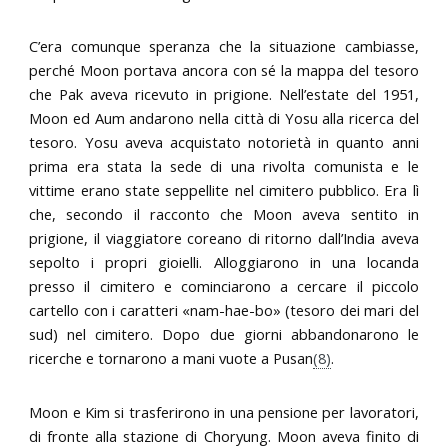
C’era comunque speranza che la situazione cambiasse,
perché Moon portava ancora con sé la mappa del tesoro
che Pak aveva ricevuto in prigione. Nell’estate del 1951,
Moon ed Aum andarono nella città di Yosu alla ricerca del
tesoro. Yosu aveva acquistato notorietà in quanto anni
prima era stata la sede di una rivolta comunista e le
vittime erano state seppellite nel cimitero pubblico. Era lì
che, secondo il racconto che Moon aveva sentito in
prigione, il viaggiatore coreano di ritorno dall’India aveva
sepolto i propri gioielli. Alloggiarono in una locanda
presso il cimitero e cominciarono a cercare il piccolo
cartello con i caratteri «nam-hae-bo» (tesoro dei mari del
sud) nel cimitero. Dopo due giorni abbandonarono le
ricerche e tornarono a mani vuote a Pusan
(8)
.
Moon e Kim si trasferirono in una pensione per lavoratori,
di fronte alla stazione di Choryung. Moon aveva finito di