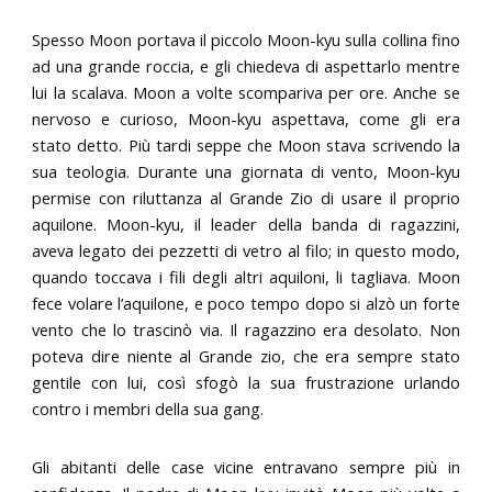
Spesso Moon portava il piccolo Moon-kyu sulla collina fino
ad una grande roccia, e gli chiedeva di aspettarlo mentre
lui la scalava. Moon a volte scompariva per ore. Anche se
nervoso e curioso, Moon-kyu aspettava, come gli era
stato detto. Più tardi seppe che Moon stava scrivendo la
sua teologia. Durante una giornata di vento, Moon-kyu
permise con riluttanza al Grande Zio di usare il proprio
aquilone. Moon-kyu, il leader della banda di ragazzini,
aveva legato dei pezzetti di vetro al filo; in questo modo,
quando toccava i fili degli altri aquiloni, li tagliava. Moon
fece volare l’aquilone, e poco tempo dopo si alzò un forte
vento che lo trascinò via. Il ragazzino era desolato. Non
poteva dire niente al Grande zio, che era sempre stato
gentile con lui, così sfogò la sua frustrazione urlando
contro i membri della sua gang.
Gli abitanti delle case vicine entravano sempre più in