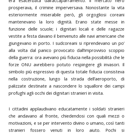
era esacerbata dall’accaparramento. Il mercato nero
prosperava, il crimine imperversava. Nonostante la vita
esteriormente miserabile però, gli orgogliosi coreani
mantenevano la loro dignità. Erano state messe in
funzione delle scuole; i dignitari locali e delle ragazze
vestite a festa davano il benvenuto alle navi americane che
giungevano in porto. I sudcoreani si riprendevano un po’
alla volta dal panico provocato dall’improvviso scoppio
della guerra: ora avevano più fiducia nella possibilità che le
forze ONU avrebbero potuto respingere gli invasori. Il
simbolo più espressivo di questa totale fiducia consisteva
nella costruzione, lungo la strada dell’aeroporto, di
palizzate destinate a nascondere lo squallore dei campi
profughi agli occhi dei dignitari stranieri in visita.
I cittadini applaudivano educatamente i soldati stranieri
che andavano al fronte, chiedendosi con quali mezzi o
motivazioni, e se per intervento divino o umano, così tanti
stranieri fossero venuti in loro aiuto. Pochi si