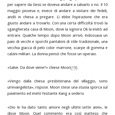
per sapere da Gesù se doveva andare a salvarlo o no. Il 10
maggio pioveva e, invece di andare a visitare dei fedeli,
andò in chiesa a pregare. Lì ebbe l’ispirazione che era
giusto andare a trovarlo. Con una certa difficoltà trovò la
sgangherata casa di Moon, dove la signora Ok la invitò ad
entrare. Qualche tempo dopo Moon arrivò. Indossava un
paio di vecchi e sporchi pantaloni di stile tradizionale, una
vecchia giacca di pelo color marrone, scarpe di gomma e
calzini militari. La donna pensò che fosse un operaio.
«Salve. Da dove viene?» chiese Moon
(19)
.
«Vengo dalla chiesa presbiteriana del villaggio, sono
un’evangelista», rispose. Moon stese una stuoia sporca sul
pavimento ed invitò l’esitante Kang a sedersi.
«Dio le ha dato tanto amore negli ultimi sette anni», le
disse Moon. Quel commento era così inatteso che