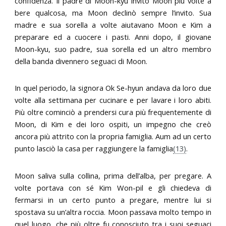
confidenza. Il padre di Moon-kyu invitò Moon più volte a
bere qualcosa, ma Moon declinò sempre l’invito. Sua
madre e sua sorella a volte aiutavano Moon e Kim a
preparare ed a cuocere i pasti. Anni dopo, il giovane
Moon-kyu, suo padre, sua sorella ed un altro membro
della banda divennero seguaci di Moon.
In quel periodo, la signora Ok Se-hyun andava da loro due
volte alla settimana per cucinare e per lavare i loro abiti.
Più oltre cominciò a prendersi cura più frequentemente di
Moon, di Kim e dei loro ospiti, un impegno che creò
ancora più attrito con la propria famiglia. Aum ad un certo
punto lasciò la casa per raggiungere la famiglia
(13)
.
Moon saliva sulla collina, prima dell’alba, per pregare. A
volte portava con sé Kim Won-pil e gli chiedeva di
fermarsi in un certo punto a pregare, mentre lui si
spostava su un’altra roccia. Moon passava molto tempo in
quel luogo, che più oltre fu conosciuto tra i suoi seguaci