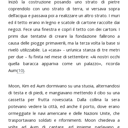
Iniziò la costruzione posando uno strato di pietre
coprendolo con uno strato di terra, vi versava sopra
dell’acqua e passava poi a realizzare un altro strato. I muri
ed il tetto erano in legno e scatole di cartone raccolte dai
negozi. Fece una finestra e coprì il tetto con dei cartoni. I
primi due tentativi di creare la fondazione fallirono a
causa delle piogge primaverili, ma la terza volta la base si
rivelò utilizzabile. La «casa» - un’unica stanza di tre metri
per due – fu finita nel mese di settembre: «Ai nostri occhi
quella baracca appariva come un palazzo», ricorda
Aum
(10)
.
Moon, Kim ed Aum dormivano su una stuoia, alternandosi
di testa e di piedi, e mangiavano mettendo il cibo su una
cassetta per frutta rovesciata. Dalla collina la sera
potevano vedere la città, ed anche il porto, dove erano
ormeggiate le navi americane e delle Nazioni Unite, che
trasportavano soldati e rifornimenti. Moon chiedeva a
volte ad Aum di cantare, ed insieme parlavano e