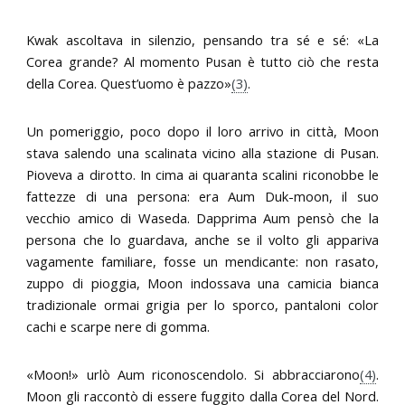
Kwak ascoltava in silenzio, pensando tra sé e sé: «La
Corea grande? Al momento Pusan è tutto ciò che resta
della Corea. Quest’uomo è pazzo»
(3)
.
Un pomeriggio, poco dopo il loro arrivo in città, Moon
stava salendo una scalinata vicino alla stazione di Pusan.
Pioveva a dirotto. In cima ai quaranta scalini riconobbe le
fattezze di una persona: era Aum Duk-moon, il suo
vecchio amico di Waseda. Dapprima Aum pensò che la
persona che lo guardava, anche se il volto gli appariva
vagamente familiare, fosse un mendicante: non rasato,
zuppo di pioggia, Moon indossava una camicia bianca
tradizionale ormai grigia per lo sporco, pantaloni color
cachi e scarpe nere di gomma.
«Moon!» urlò Aum riconoscendolo. Si abbracciarono
(4)
.
Moon gli raccontò di essere fuggito dalla Corea del Nord.