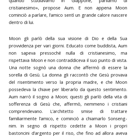
quando studiavamo in Giappone, parliamo di
cristianesimo», propose Aum. E non appena Moon
cominciò a parlare, l’amico sentì un grande calore nascere
dentro di lui.
Moon gli parlò della sua visione di Dio e della Sua
provvidenza per vari giorni. Educato come buddista, Aum
non sapeva pressoché nulla di cristianesimo, ma
rispettava Moon e non contraddiceva il suo punto di vista.
Una notte sognò una donna che affermò di essere la
sorella di Gesù. La donna gli raccontò che Gesù provava
del risentimento verso la propria madre, e che Moon
possedeva la chiave per liberarlo da questo sentimento.
Aum narrò il sogno a Moon; questi gli parlò della vita di
sofferenza di Gesù che, affermò, nemmeno i cristiani
comprendevano. L’architetto smise di trattare
familiarmente l’amico, e cominciò a chiamarlo Sonseng-
nim. In segno di rispetto cedette a Moon i propri
bastoncini d’argento per il riso, che fino ad allora aveva