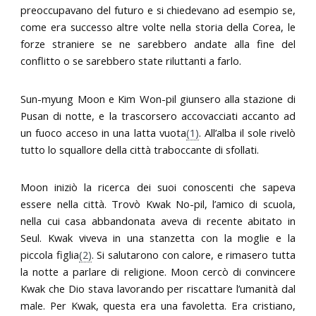
preoccupavano del futuro e si chiedevano ad esempio se,
come era successo altre volte nella storia della Corea, le
forze straniere se ne sarebbero andate alla fine del
conflitto o se sarebbero state riluttanti a farlo.
Sun-myung Moon e Kim Won-pil giunsero alla stazione di
Pusan di notte, e la trascorsero accovacciati accanto ad
un fuoco acceso in una latta vuota
(1)
. All’alba il sole rivelò
tutto lo squallore della città traboccante di sfollati.
Moon iniziò la ricerca dei suoi conoscenti che sapeva
essere nella città. Trovò Kwak No-pil, l’amico di scuola,
nella cui casa abbandonata aveva di recente abitato in
Seul. Kwak viveva in una stanzetta con la moglie e la
piccola figlia
(2)
. Si salutarono con calore, e rimasero tutta
la notte a parlare di religione. Moon cercò di convincere
Kwak che Dio stava lavorando per riscattare l’umanità dal
male. Per Kwak, questa era una favoletta. Era cristiano,