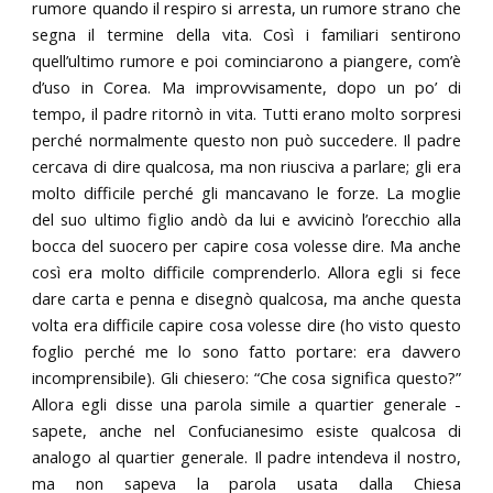
rumore quando il respiro si arresta, un rumore strano che
segna il termine della vita. Così i familiari sentirono
quell’ultimo rumore e poi cominciarono a piangere, com’è
d’uso in Corea. Ma improvvisamente, dopo un po’ di
tempo, il padre ritornò in vita. Tutti erano molto sorpresi
perché normalmente questo non può succedere. Il padre
cercava di dire qualcosa, ma non riusciva a parlare; gli era
molto difficile perché gli mancavano le forze. La moglie
del suo ultimo figlio andò da lui e avvicinò l’orecchio alla
bocca del suocero per capire cosa volesse dire. Ma anche
così era molto difficile comprenderlo. Allora egli si fece
dare carta e penna e disegnò qualcosa, ma anche questa
volta era difficile capire cosa volesse dire (ho visto questo
foglio perché me lo sono fatto portare: era davvero
incomprensibile). Gli chiesero: “Che cosa significa questo?”
Allora egli disse una parola simile a quartier generale -
sapete, anche nel Confucianesimo esiste qualcosa di
analogo al quartier generale. Il padre intendeva il nostro,
ma non sapeva la parola usata dalla Chiesa