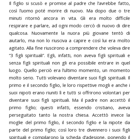
Il figlio si scusò e promise al padre che l’avrebbe fatto,
così l’uomo poté morire di nuovo. Ma dopo due o tre
minuti ritornò ancora in vita. Gli era molto difficile
respirare e parlare, ad ogni modo cercò di nuovo di dire
qualcosa. Nuovamente la nuora più giovane tentò di
aiutarlo, ma non lo riusciva a capire e così lui era molto
agitato. Alla fine riuscirono a comprendere che voleva dire
“3 figli spirituali”. Egli, infatti, non aveva figli spirituali e
senza figli spirituali non gli era possibile entrare in quel
luogo. Quello perciò era l’ultimo momento, un momento
molto serio. Tutti volevano diventare suoi figli spirituali. Il
primo e il secondo figlio, le loro rispettive mogli e anche i
suoi nipoti erano riuniti lì e tutti si offrirono volontari per
diventare suoi figli spirituali. Ma il padre non accettò il
primo figlio; questi infatti, essendo cristiano, aveva
perseguitato tanto la nostra chiesa. Accettò invece la
moglie del primo figlio, il secondo figlio e la nipote da
parte del primo figlio; così loro tre divennero i suoi figli
spirituali e compilarono la scheda d’adesione, ponendo il