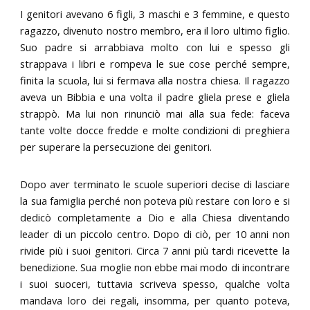
I genitori avevano 6 figli, 3 maschi e 3 femmine, e questo
ragazzo, divenuto nostro membro, era il loro ultimo figlio.
Suo padre si arrabbiava molto con lui e spesso gli
strappava i libri e rompeva le sue cose perché sempre,
finita la scuola, lui si fermava alla nostra chiesa. Il ragazzo
aveva un Bibbia e una volta il padre gliela prese e gliela
strappò. Ma lui non rinunciò mai alla sua fede: faceva
tante volte docce fredde e molte condizioni di preghiera
per superare la persecuzione dei genitori.
Dopo aver terminato le scuole superiori decise di lasciare
la sua famiglia perché non poteva più restare con loro e si
dedicò completamente a Dio e alla Chiesa diventando
leader di un piccolo centro. Dopo di ciò, per 10 anni non
rivide più i suoi genitori. Circa 7 anni più tardi ricevette la
benedizione. Sua moglie non ebbe mai modo di incontrare
i suoi suoceri, tuttavia scriveva spesso, qualche volta
mandava loro dei regali, insomma, per quanto poteva,