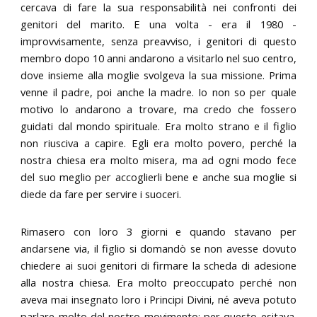
cercava di fare la sua responsabilità nei confronti dei
genitori del marito. E una volta - era il 1980 -
improvvisamente, senza preavviso, i genitori di questo
membro dopo 10 anni andarono a visitarlo nel suo centro,
dove insieme alla moglie svolgeva la sua missione. Prima
venne il padre, poi anche la madre. Io non so per quale
motivo lo andarono a trovare, ma credo che fossero
guidati dal mondo spirituale. Era molto strano e il figlio
non riusciva a capire. Egli era molto povero, perché la
nostra chiesa era molto misera, ma ad ogni modo fece
del suo meglio per accoglierli bene e anche sua moglie si
diede da fare per servire i suoceri.
Rimasero con loro 3 giorni e quando stavano per
andarsene via, il figlio si domandò se non avesse dovuto
chiedere ai suoi genitori di firmare la scheda di adesione
alla nostra chiesa. Era molto preoccupato perché non
aveva mai insegnato loro i Principi Divini, né aveva potuto
parlare molto del nostro movimento; per questo esitava.