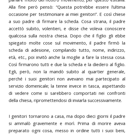
Alla fine però pensò: “Questa potrebbe essere l’ultima
occasione per testimoniare ai miei genitori”. E così chiese
a suo padre di firmare la scheda. Cosa strana, il padre
accettò subito, volentieri, e disse che voleva conoscere
qualcosa sulla nostra chiesa. Dopo che il figlio gli ebbe
spiegato molte cose sul movimento, il padre firmò la
scheda di adesione, compilando tutto, nome, indirizzo,
età, etc., poi invitò anche la moglie a fare la stessa cosa.
Così firmarono tutti e due la scheda e la diedero al figlio.
Egli, però, non la mandò subito al quartier generale,
perché i suoi genitori non avevano mai partecipato al
servizio domenicale; la tenne invece in tasca, aspettando
di vedere come si sarebbero comportati nei confronti
della chiesa, ripromettendosi di inviarla successivamente.
I genitori tornarono a casa, ma dopo dieci giorni il padre
si ammalò gravemente e morì. Prima di morire aveva
preparato ogni cosa, messo in ordine tutti i suoi beni,