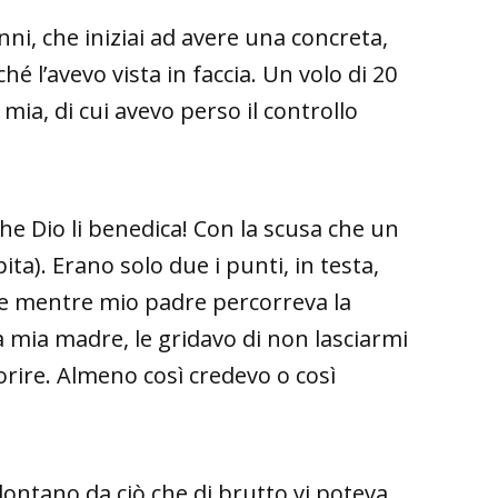
ni, che iniziai ad avere una concreta,
 l’avevo vista in faccia. Un volo di 20
ia, di cui avevo perso il controllo
he Dio li benedica! Con la scusa che un
a). Erano solo due i punti, in testa,
he mentre mio padre percorreva la
 a mia madre, le gridavo di non lasciarmi
orire. Almeno così credevo o così
lontano da ciò che di brutto vi poteva