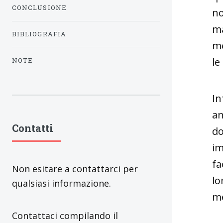
CONCLUSIONE
no
ma
BIBLIOGRAFIA
me
le
NOTE
In
an
Contatti
do
im
fa
Non esitare a contattarci per
lo
qualsiasi informazione.
me
Contattaci compilando il