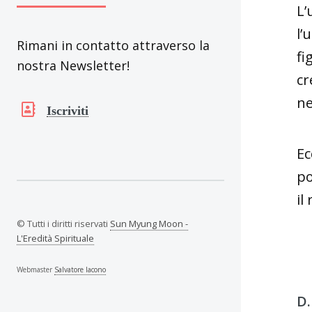
L’
l’
Rimani in contatto attraverso la
fi
nostra Newsletter!
cr
ne
Iscriviti
Ec
po
il
© Tutti i diritti riservati
Sun Myung Moon -
L'Eredità Spirituale
Webmaster
Salvatore Iacono
D.