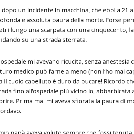
 dopo un incidente in macchina, che ebbi a 21 an
ofonda e assoluta paura della morte. Forse perché
tri lungo una scarpata con una cinquecento, la m
idando su una strada sterrata.
 ospedale mi avevano ricucita, senza anestesia c
turo medico può farne a meno (non l’ho mai capit
 il cuoio capelluto è duro da bucare! Ricordo c
rada fino all’ospedale più vicino io, abbarbicata
rire. Prima mai mi aveva sfiorata la paura di m
cordavo.
 mio papà aveva voluto sempre che fossi tenuta 