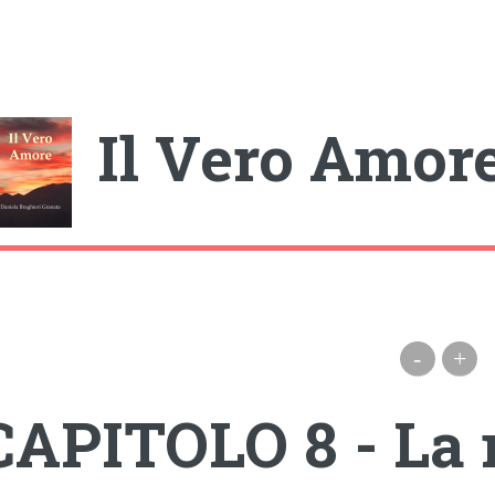
gle
Il Vero Amor
-
+
CAPITOLO 8 - La 