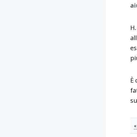
ai
H.
al
es
pi
È 
fa
su
«