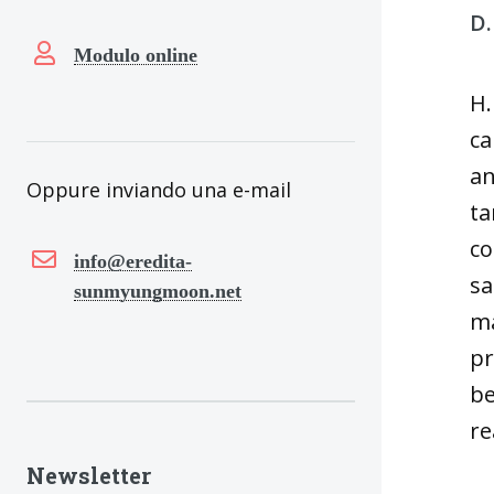
D.
Modulo online
H.
ca
an
Oppure inviando una e-mail
ta
co
info@eredita-
sa
sunmyungmoon.net
ma
pr
be
re
Newsletter