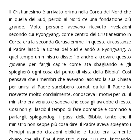
Il Cristianesimo è arrivato prima nella Corea del Nord che
in quella del Sud, perciò al Nord c’è una fondazione più
grande. Molte persone avevano ricevuto rivelazioni
secondo cui Pyongyang, come centro del Cristianesimo in
Corea era la seconda Gerusalemme. In queste circostanze
il Padre lasciò la Corea del Sud e andò a Pyongyang. A
quel tempo un ministro disse: “Io andrò a trovare questo
giovane per fargli capire come sta sbagliando e gli
spiegherò ogni cosa dal punto di vista della Bibbia”. Così
pensava che i membri che avevano lasciato la sua Chiesa
per unirsi al Padre sarebbero tornati da lui. Il Padre lo
ricevette molto cordialmente, conosceva i motivi per cui il
ministro era venuto e sapeva che cosa gli avrebbe chiesto.
Così non gli lasciò il tempo di fare domande e cominciò a
parlargli, spiegandogli i passi della Bibbia, tanto che il
ministro non seppe più cosa dire. Il Padre aveva spiegato i
Principi usando citazioni bibliche e tutto era talmente
chiaro che alla fine il ministro disse: “Tu stai lavorando