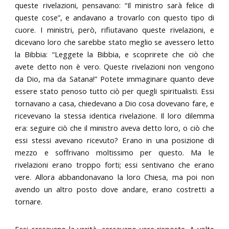
queste rivelazioni, pensavano: “Il ministro sarà felice di
queste cose”, e andavano a trovarlo con questo tipo di
cuore. I ministri, però, rifiutavano queste rivelazioni, e
dicevano loro che sarebbe stato meglio se avessero letto
la Bibbia: “Leggete la Bibbia, e scoprirete che ciò che
avete detto non è vero. Queste rivelazioni non vengono
da Dio, ma da Satana!” Potete immaginare quanto deve
essere stato penoso tutto ciò per quegli spiritualisti. Essi
tornavano a casa, chiedevano a Dio cosa dovevano fare, e
ricevevano la stessa identica rivelazione. Il loro dilemma
era: seguire ciò che il ministro aveva detto loro, o ciò che
essi stessi avevano ricevuto? Erano in una posizione di
mezzo e soffrivano moltissimo per questo. Ma le
rivelazioni erano troppo forti; essi sentivano che erano
vere. Allora abbandonavano la loro Chiesa, ma poi non
avendo un altro posto dove andare, erano costretti a
tornare.
Essi cercavano la verità, cercavano vere risposte. A volte