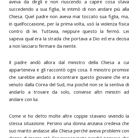
aveva da dirgli e non riuscendo a capire cosa stava
succedendo a sua figlia, le intimò di non andare più alla
Chiesa. Quel padre non aveva mai toccato sua figlia, ma,
in quell’occasione, per la prima volta, usò la violenza fisica
contro di lei. Tuttavia, neppure questo la fermò. Lei
sapeva qual era la strada che portava a Dio ed era decisa
a non lasciarsi fermare da niente.
Il padre andò allora dal ministro della Chiesa a cui
apparteneva e gli raccontò ogni cosa. Il ministro promise
che sarebbe andato a incontrare questo giovane che era
venuto dalla Corea del Sud, ma poiché non se la sentiva di
andarlo a trovare da solo, convinse altri ministri ad
andare con lui.
Come vi ho detto molte altre coppie stavano vivendo la
stessa situazione. Persino una donna anziana credeva che
suo marito andasse alla Chiesa perché aveva problemi con
donne di mezza età. Era preoccupata perché pensava che