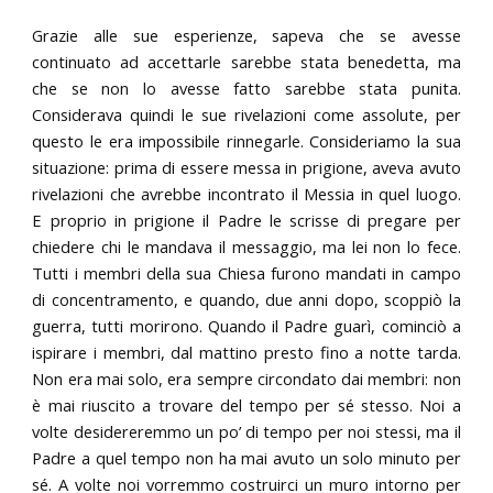
Grazie alle sue esperienze, sapeva che se avesse
continuato ad accettarle sarebbe stata benedetta, ma
che se non lo avesse fatto sarebbe stata punita.
Considerava quindi le sue rivelazioni come assolute, per
questo le era impossibile rinnegarle. Consideriamo la sua
situazione: prima di essere messa in prigione, aveva avuto
rivelazioni che avrebbe incontrato il Messia in quel luogo.
E proprio in prigione il Padre le scrisse di pregare per
chiedere chi le mandava il messaggio, ma lei non lo fece.
Tutti i membri della sua Chiesa furono mandati in campo
di concentramento, e quando, due anni dopo, scoppiò la
guerra, tutti morirono. Quando il Padre guarì, cominciò a
ispirare i membri, dal mattino presto fino a notte tarda.
Non era mai solo, era sempre circondato dai membri: non
è mai riuscito a trovare del tempo per sé stesso. Noi a
volte desidereremmo un po’ di tempo per noi stessi, ma il
Padre a quel tempo non ha mai avuto un solo minuto per
sé. A volte noi vorremmo costruirci un muro intorno per