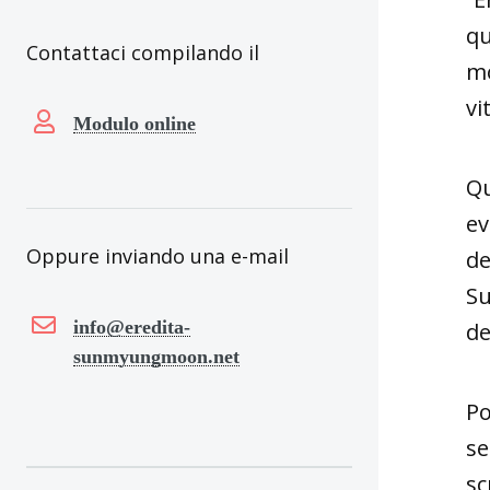
qu
Contattaci compilando il
mo
vi
Modulo online
Qu
ev
Oppure inviando una e-mail
de
Su
info@eredita-
de
sunmyungmoon.net
Po
se
sc