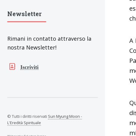
es
Newsletter
ch
Rimani in contatto attraverso la
A 
nostra Newsletter!
Co
Pa
Iscriviti
me
Wo
Qu
di
© Tutti i diritti riservati
Sun Myung Moon -
mo
L'Eredità Spirituale
mi