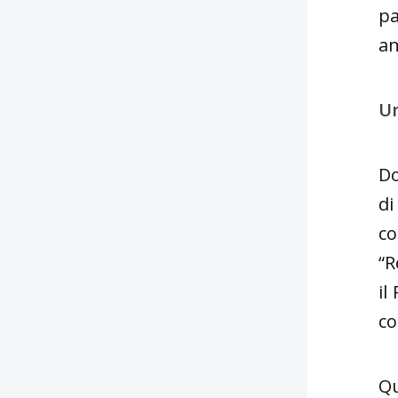
pa
an
Un
Do
di
co
“R
il
co
Qu