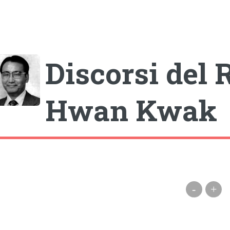
gle
Discorsi del 
Hwan Kwak
-
+