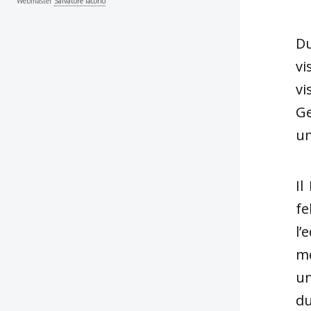
Webmaster
Salvatore Iacono
Du
vi
vi
Ge
u
Il
fe
l’
me
un
du