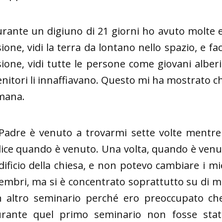
rante un digiuno di 21 giorni ho avuto molte e
sione, vidi la terra da lontano nello spazio, e fa
sione, vidi tutte le persone come giovani alber
nitori li innaffiavano. Questo mi ha mostrato che
mana.
 Padre è venuto a trovarmi sette volte mentr
lice quando è venuto. Una volta, quando è venu
edificio della chiesa, e non potevo cambiare i mie
mbri, ma si è concentrato soprattutto su di me.
 altro seminario perché ero preoccupato che
rante quel primo seminario non fosse sta