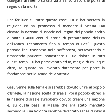
collegata all’inferno su una via a senso unico che porta al
regno della morte.
Per far luce su tutte queste cose, Tu ci hai portato la
religione ed hai promesso di mandare il Messia. Hai
elevato la nazione di Israele nel Regno del popolo scelto
durante i 4000 anni di storia di preparazione dell’Era
dell’Antico Testamento fino al tempo di Gesù. Questo
periodo l’hai trascorso nella sofferenza, perseverando e
rimanendo paziente, nonostante il Tuo dolore. In tutti
questi tempi Tu hai perseverato ed io, meglio di chiunque
altro, so quanto hai lavorato duramente per porre la
fondazione per lo scudo della vittoria.
Gesù venne sulla terra e si sarebbe dovuto unire al popolo
d’Israele, la nazione scelta d’Israele. Poi il popolo ebreo e
la nazione d’Israele avrebbero dovuto creare una nazione
e, su quella base, il Messia che era stato mandato
secondo la Tua Volontà sarebbe diventato senza dubbio il