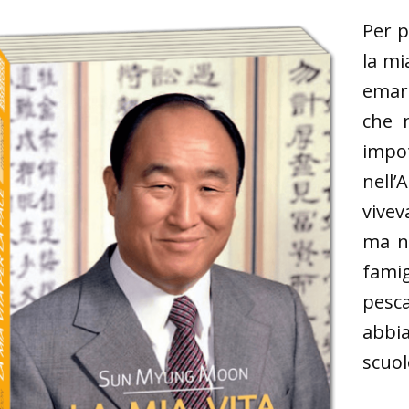
Per p
la mi
emarg
che 
impot
nell’
vivev
ma n
fami
pesc
abbia
scuol