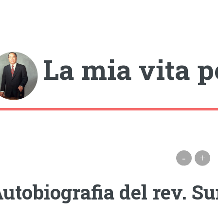
gle
La mia vita p
-
+
utobiografia del rev.