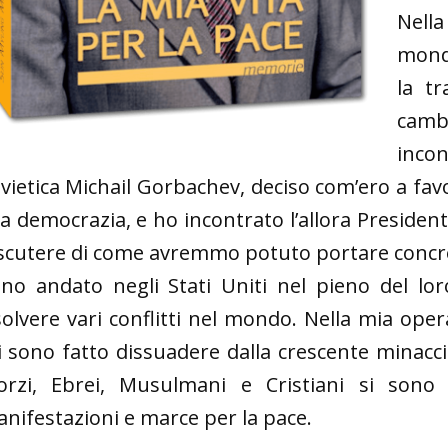
Nella
mondo
la tr
cambi
incon
vietica Michail Gorbachev, deciso com’ero a favo
la democrazia, e ho incontrato l’allora Presiden
scutere di come avremmo potuto portare concre
no andato negli Stati Uniti nel pieno del lo
solvere vari conflitti nel mondo. Nella mia op
 sono fatto dissuadere dalla crescente minacci
orzi, Ebrei, Musulmani e Cristiani si sono
nifestazioni e marce per la pace.