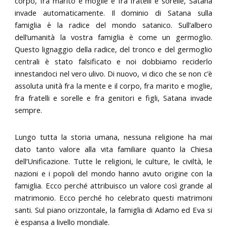
corpo, fra marito e moglie e fra fratelli e sorelle, Satana
invade automaticamente. Il dominio di Satana sulla
famiglia è la radice del mondo satanico. Sull’albero
dell’umanità la vostra famiglia è come un germoglio.
Questo lignaggio della radice, del tronco e del germoglio
centrali è stato falsificato e noi dobbiamo reciderlo
innestandoci nel vero ulivo. Di nuovo, vi dico che se non c’è
assoluta unità fra la mente e il corpo, fra marito e moglie,
fra fratelli e sorelle e fra genitori e figli, Satana invade
sempre.
Lungo tutta la storia umana, nessuna religione ha mai
dato tanto valore alla vita familiare quanto la Chiesa
dell’Unificazione. Tutte le religioni, le culture, le civiltà, le
nazioni e i popoli del mondo hanno avuto origine con la
famiglia. Ecco perché attribuisco un valore così grande al
matrimonio. Ecco perché ho celebrato questi matrimoni
santi. Sul piano orizzontale, la famiglia di Adamo ed Eva si
è espansa a livello mondiale.