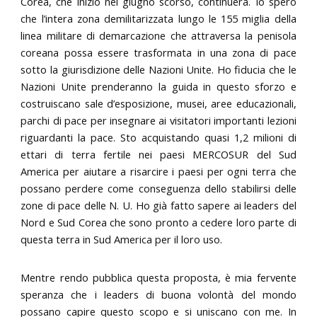
Corea, che iniziò nel giugno scorso, continuerà. Io spero
che l’intera zona demilitarizzata lungo le 155 miglia della
linea militare di demarcazione che attraversa la penisola
coreana possa essere trasformata in una zona di pace
sotto la giurisdizione delle Nazioni Unite. Ho fiducia che le
Nazioni Unite prenderanno la guida in questo sforzo e
costruiscano sale d’esposizione, musei, aree educazionali,
parchi di pace per insegnare ai visitatori importanti lezioni
riguardanti la pace. Sto acquistando quasi 1,2 milioni di
ettari di terra fertile nei paesi MERCOSUR del Sud
America per aiutare a risarcire i paesi per ogni terra che
possano perdere come conseguenza dello stabilirsi delle
zone di pace delle N. U. Ho già fatto sapere ai leaders del
Nord e Sud Corea che sono pronto a cedere loro parte di
questa terra in Sud America per il loro uso.
Mentre rendo pubblica questa proposta, è mia fervente
speranza che i leaders di buona volontà del mondo
possano capire questo scopo e si uniscano con me. In