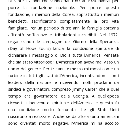
Durante i 7 anni che vanno dal 1967 al 1974 lavorai per
porre la fondazione nazionale. Per porre questa
fondazione, i membri della Corea, soprattutto i membri
benedetti, sacrificarono completamente la loro vita
famigliare. Per un periodo di tre anni la famiglia coreana
affrontò sofferenze e tribolazioni incredibili. Nel 1972,
organizzando le campagne del Giorno della Speranza,
(Day of Hope tours) lanciai la condizione spirituale di
dichiarare il messaggio di Dio a tutta l’America. Pensate
che sia stato vittorioso? L’America non aveva mai visto un
uomo del genere. Per tre anni e mezzo mi mossi come un
turbine in tutti gli stati dell’America, incontrandomi con i
leaders della nazione e ricevendo molti proclami da
sindaci e governatori, compreso Jimmy Carter che a quel
tempo era governatore della Georgia. A quell’epoca
ricevetti il benvenuto spirituale dell’America e questa fu
una condizione molto fortunata che gli Stati Uniti
riuscirono a realizzare. Anche se da allora tanti americani
sono diventati molto negativi, l’America mi ha accolto