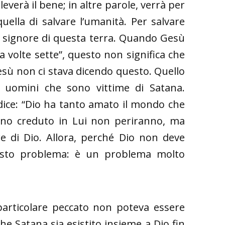
leverà il bene; in altre parole, verrà per
uella di salvare l’umanità. Per salvare
il signore di questa terra. Quando Gesù
 volte sette”, questo non significa che
sù non ci stava dicendo questo. Quello
 uomini che sono vittime di Satana.
 dice: “Dio ha tanto amato il mondo che
anno creduto in Lui non periranno, ma
re di Dio. Allora, perché Dio non deve
esto problema: è un problema molto
particolare peccato non poteva essere
 Satana sia esistito insieme a Dio fin