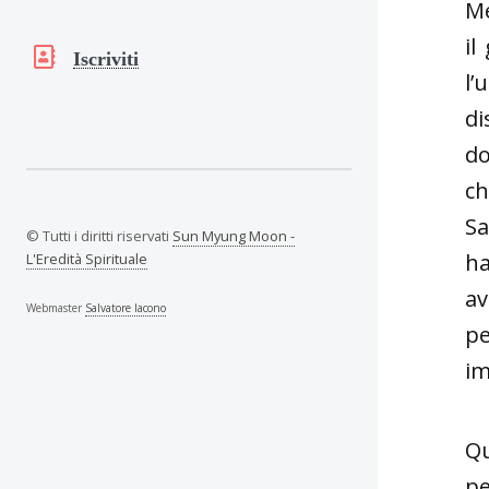
Me
il
Iscriviti
l’
di
do
ch
Sa
© Tutti i diritti riservati
Sun Myung Moon -
ha
L'Eredità Spirituale
av
Webmaster
Salvatore Iacono
pe
im
Qu
pe