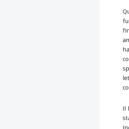
Qu
fu
l’
an
ha
co
sp
le
co
Il
st
In