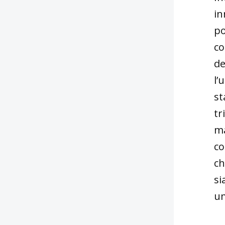
in
po
co
de
l’
st
tr
ma
co
ch
si
um