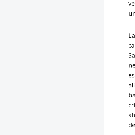
ve
u
La
ca
Sa
ne
es
al
ba
cr
st
de