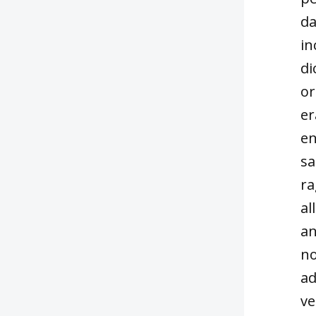
da
in
di
or
er
en
sa
ra
al
an
no
ad
ve