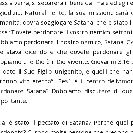
ssia verrà, si separerà il bene dal male ed egli e
 giudizio. Naturalmente, la sua missione sarà q
umanità, dovrà soggiogare Satana, che è stato 
sse “Dovete perdonare il vostro nemico settanta
bbiamo perdonare il nostro nemico, Satana. Ge
e stava dicendo è che dovete perdonare gli
ppiamo che Dio è il Dio vivente. Giovanni 3:16
 dato il Suo Figlio unigenito, e quelli che h
ranno vita eterna”. Gesù è il centro dell’amo
rdonare Satana? Dobbiamo discutere di qu
portante.
al è stato il peccato di Satana? Perché quel 
rdonato? Ci sono molte persone che credono che