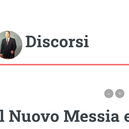
gle
Discorsi
-
+
Il Nuovo Messia 