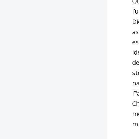
Qu
l’
Di
as
es
id
de
st
na
l’
Ch
me
mi