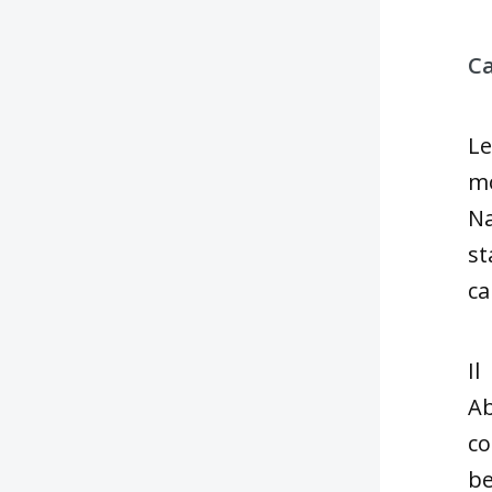
Ca
Le
mo
Na
st
ca
Il
Ab
co
be