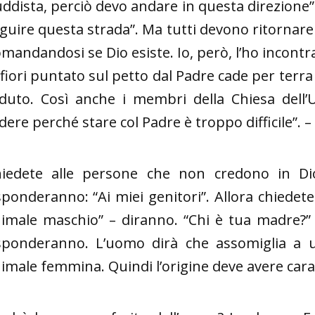
ddista, perciò devo andare in questa direzion
guire questa strada”. Ma tutti devono ritornare a
mandandosi se Dio esiste. Io, però, l’ho incontra
 fiori puntato sul petto dal Padre cade per terra e 
duto. Così anche i membri della Chiesa dell’
dere perché stare col Padre è troppo difficile”. – 
iedete alle persone che non credono in Di
sponderanno: “Ai miei genitori”. Allora chiedet
imale maschio” – diranno. “Chi è tua madre?
sponderanno. L’uomo dirà che assomiglia a
imale femmina. Quindi l’origine deve avere carat