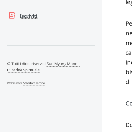
le
Iscriviti
Pe
ne
mo
ca
in
© Tutti i diritti riservati
Sun Myung Moon -
L'Eredità Spirituale
bi
di
Webmaster
Salvatore Iacono
Co
Do