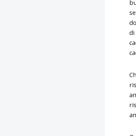
bu
se
do
di
ca
ca
Ch
ri
an
ri
an