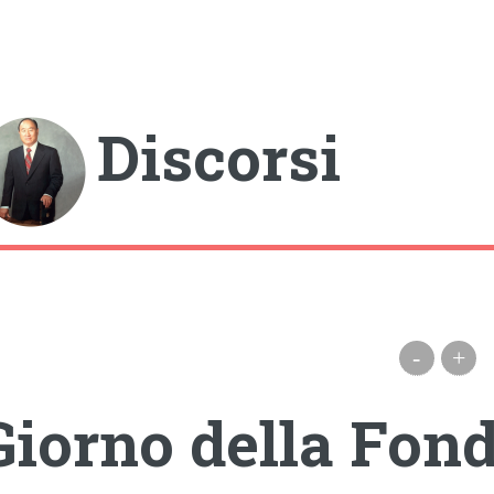
gle
Discorsi
-
+
Giorno della Fond