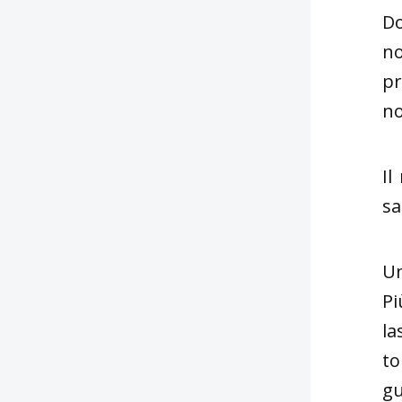
Do
no
pr
no
Il
sa
Un
Pi
la
to
gu