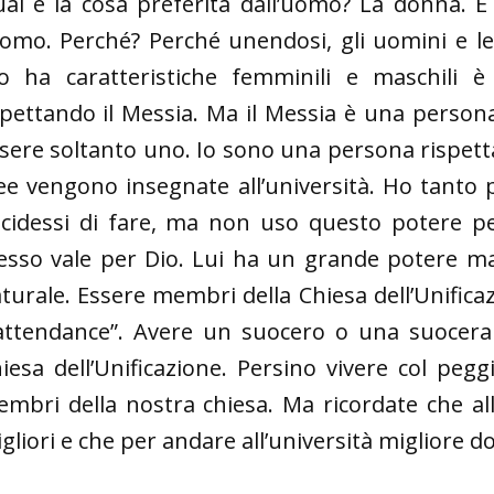
al è la cosa preferita dall’uomo? La donna. E
uomo. Perché? Perché unendosi, gli uomini e 
o ha caratteristiche femminili e maschili è
pettando il Messia. Ma il Messia è una person
sere soltanto uno. Io sono una persona rispettat
ee vengono insegnate all’università. Ho tanto
cidessi di fare, ma non uso questo potere pe
esso vale per Dio. Lui ha un grande potere ma
turale. Essere membri della Chiesa dell’Unificazi
“attendance”. Avere un suocero o una suocera
iesa dell’Unificazione. Persino vivere col pegg
mbri della nostra chiesa. Ma ricordate che all’u
gliori e che per andare all’università migliore 