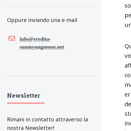
so
pe
Oppure inviando una e-mail
un
info@eredita-
Qu
sunmyungmoon.net
vi
af
co
ma
er
Newsletter
de
st
Rimani in contatto attraverso la
in
nostra Newsletter!