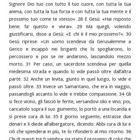
Signore Dio tuo con tutto il tuo cuore, con tutta la tua
anima, con tutta la tua forza e con tutta la tua mente e il
prossimo tuo come te stesso». 28 E Gesù: «Hai risposto
bene; fa’ questo e vivrai». 29 Ma quegli, volendo
giustificarsi, disse a Gesù: «E chi è il mio prossimo?». 30
Gesù riprese: «Un uomo scendeva da Gerusalemme a
Gerico e incappò nei briganti che lo spogliarono, lo
percossero e poi se ne andarono, lasciandolo mezzo
morto. 31 Per caso, un sacerdote scendeva per quella
medesima strada e quando lo vide passò oltre dall’altra
parte. 32 Anche un levita, giunto in quel luogo, lo vide e
passò oltre. 33 Invece un Samaritano, che era in viaggio,
passandogli accanto lo vide e n’ebbe compassione. 34 Gli
si fece vicino, gli fasciò le ferite, versandovi olio e vino; poi,
caricatolo sopra il suo giumento, lo portò a una locanda e
si prese cura di lui. 35 Il giorno seguente, estrasse due
denari e li diede all’albergatore, dicendo: Abbi cura di lui e
ciò che spenderai in più, te lo rifonderò al mio ritorno. 36
Chi di questi tre ti sembra sia stato il prossimo di colui che