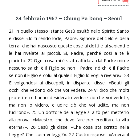
24 febbraio 1957 – Chung Pa Dong – Seoul
21 In quello stesso istante Gesù esultò nello Spirito Santo
e disse: «Io ti rendo lode, Padre, Signore del cielo e della
terra, che hai nascosto queste cose ai dotti e ai sapienti e
le hai rivelate ai piccoli. Sì, Padre, perché così a te è
piaciuto. 22 Ogni cosa mi è stata affidata dal Padre mio e
nessuno sa chi è il Figlio se non il Padre, né chi è il Padre
se non il Figlio e colui al quale il Figlio lo voglia rivelare». 23
E volgendosi ai discepoli, in disparte, disse: «Beati gli
occhi che vedono ciò che voi vedete. 24 Vi dico che molti
profeti e re hanno desiderato vedere ciò che voi vedete,
ma non lo videro, e udire ciò che voi udite, ma non
l’udirono». 25 Un dottore della legge si alzò per metterlo
alla prova: «Maestro, che devo fare per ereditare la vita
eterna?». 26 Gesù gli disse: «Che cosa sta scritto nella
Legge? Che cosa vi leggi?». 27 Costui rispose: «Amerai il