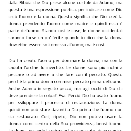
dalla Bibbia che Dio prese alcune costole da Adamo, ma
questa è una espressione poetica, per indicare come Dio
creò l’uomo e la donna. Questo significa che Dio creò la
donna prendendo l’uomo come madre e quindi essa è
parte dell’uomo. Stando così le cose, le donne occidentali
saranno forse un po’ ferite quando io dico che la donna
dovrebbe essere sottomessa all’uomo; ma è così.
Dio ha creato l’uomo per dominare la donna, ma con la
caduta l’ordine fu invertito. Le donne sono più inclini a
peccare o ad avere a che fare con il peccato. Questo
perché la prima donna commise peccato prima dell’uomo.
Anche Adamo in seguito peccò, ma agli occhi di Dio chi
deve prendere la colpa? Eva. Perciò Dio ha usato l’uomo
per sviluppare il processo di restaurazione. La donna
quindi non può stare davanti a Dio prima che l’uomo non
sia restaurato. Così, ripeto, Dio non poteva usare la
donna come centro della Sua provvidenza, bensì l’uomo.
La donna, essendo la prima ad aver peccato, deve seguire