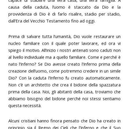
capace di stabilire una vera casa, una vera famiglia. A
causa della caduta, l’uomo è staccato da Dio e la
provvidenza di Dio è di farlo risalire, stadio per stadio,
dall’Era del Vecchio Testamento fino ad oggi.
Prima di salvare tutta l’umanità, Dio vuole restaurare un
nucleo familiare con il quale poter lavorare, ed ora vi
spiego il motivo. All’inizio i nostri antenati sono caduti non
al livello individuale ma a quello familiare. Come e perché è
nato l’Inferno? Se Dio avesse creato l’Inferno prima della
creazione dell’uomo, come potremmo credere in un simile
Dio? Con la caduta l’Inferno fu creato automaticamente.
Non c’è un architetto che crea il bidone della spazzatura
prima della casa. Noi, gli abitanti della casa, troviamo che
abbiamo bisogno del bidone perché noi stessi sentiamo
questa necessità.
Alcuni cristiani hanno finora pensato che Dio ha creato in
principio sia il Regno dei Cieli che l’Inferno e che il Suo