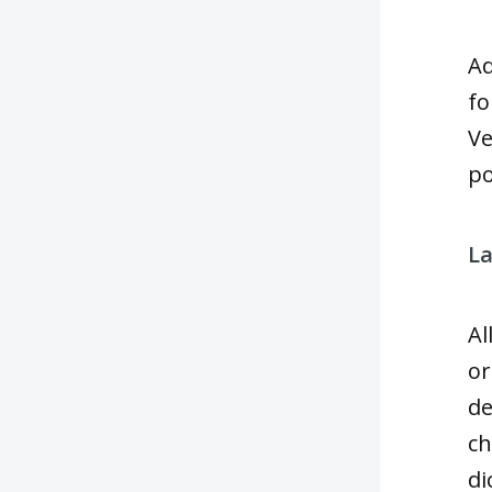
Ad
fo
Ve
po
La
Al
or
de
ch
di