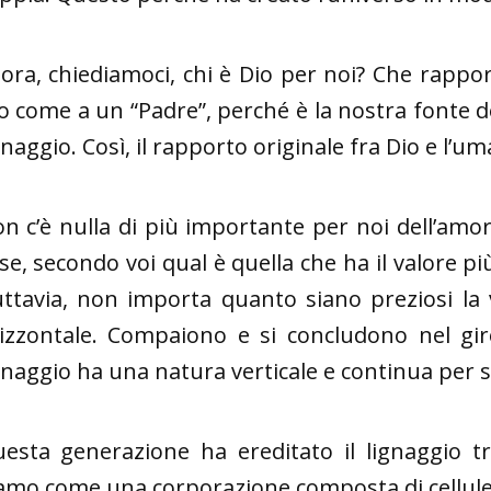
lora, chiediamoci, chi è Dio per noi? Che rappo
o come a un “Padre”, perché è la nostra fonte de
gnaggio. Così, il rapporto originale fra Dio e l’uma
n c’è nulla di più importante per noi dell’amore
se, secondo voi qual è quella che ha il valore 
ttavia, non importa quanto siano preziosi la 
izzontale. Compaiono e si concludono nel giro
gnaggio ha una natura verticale e continua per 
esta generazione ha ereditato il lignaggio tr
amo come una corporazione composta di cellule e