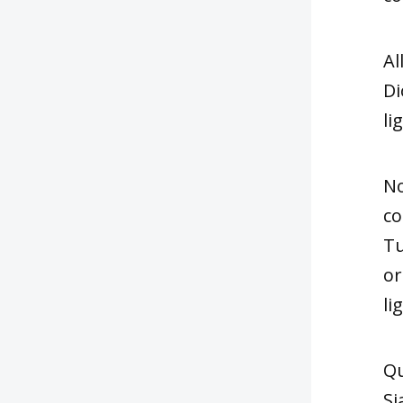
Al
Di
li
No
co
Tu
or
li
Qu
Si