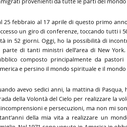
migrati provenienti da tutte le parti del mondo
l 25 febbraio al 17 aprile di questo primo ann
ccesso un giro di conferenze, toccando tutti i 50 
ttà in 52 giorni. Oggi, ho la possibilità di incont
 parte di tanti ministri dell’area di New York
bblico composto principalmente da pastori 
America e persino il mondo spirituale e il mondo
ando avevo sedici anni, la mattina di Pasqua, 
rada della Volontà del Cielo per realizzare la v
 incomprensioni e persecuzioni, ma non mi sono
tant’anni della mia vita a realizzare un mondo
miglie. Nel 1971 sono venuto in America in obbe