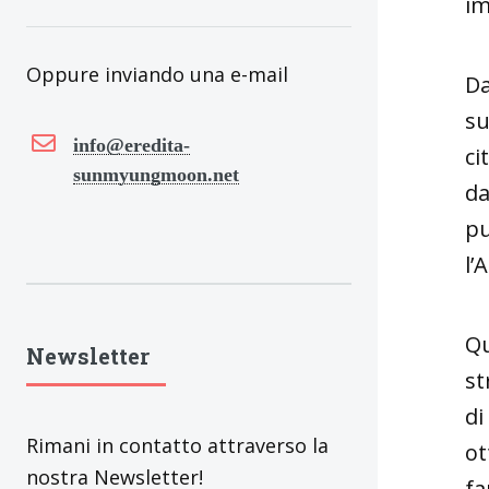
im
Oppure inviando una e-mail
Da
su
info@eredita-
ci
sunmyungmoon.net
da
pu
l’
Qu
Newsletter
st
di
Rimani in contatto attraverso la
ot
nostra Newsletter!
fa