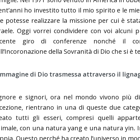
ent’anni ho investito tutto il mio spirito e le m
e potesse realizzare la missione per cui è stat
raele. Oggi vorrei condividere con voi alcuni 
ecente giro di conferenze nonché il co
ll’Incoronazione della Sovranità di Dio che si è 
immagine di Dio trasmessa attraverso il ligna
gnore e signori, ora nel mondo vivono più di 
cezione, rientrano in una di queste due catego
eato tutti gli esseri, compresi quelli appar
imale, con una natura yang e una natura yin. In
ppia. Questo perché ha creato l’universo in mod