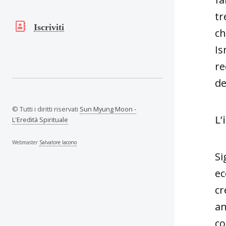
tr
Iscriviti
ch
Is
r
de
© Tutti i diritti riservati
Sun Myung Moon -
L’
L'Eredità Spirituale
Webmaster
Salvatore Iacono
Si
ec
cr
an
co