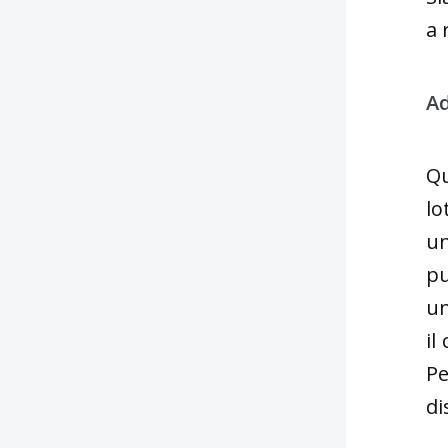
a 
Ad
Qu
lo
un
pu
un
il
Pe
di