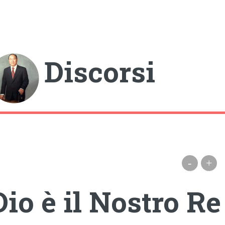
gle
Discorsi
-
+
Dio è il Nostro Re