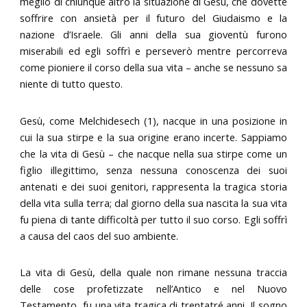
meglio di chiunque altro la situazione di Gesù, che dovette
soffrire con ansietà per il futuro del Giudaismo e la
nazione d’Israele. Gli anni della sua gioventù furono
miserabili ed egli soffrì e perseverò mentre percorreva
come pioniere il corso della sua vita – anche se nessuno sa
niente di tutto questo.
Gesù, come Melchidesech (1), nacque in una posizione in
cui la sua stirpe e la sua origine erano incerte. Sappiamo
che la vita di Gesù – che nacque nella sua stirpe come un
figlio illegittimo, senza nessuna conoscenza dei suoi
antenati e dei suoi genitori, rappresenta la tragica storia
della vita sulla terra; dal giorno della sua nascita la sua vita
fu piena di tante difficoltà per tutto il suo corso. Egli soffrì
a causa del caos del suo ambiente.
La vita di Gesù, della quale non rimane nessuna traccia
delle cose profetizzate nell’Antico e nel Nuovo
Testamento, fu una vita tragica di trentatré anni. Il sogno