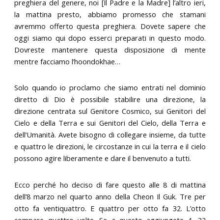
preghiera del genere, noi [Il Padre e la Madre] l’altro ieri,
la mattina presto, abbiamo promesso che stamani
avremmo offerto questa preghiera. Dovete sapere che
oggi siamo qui dopo esserci preparati in questo modo.
Dovreste mantenere questa disposizione di mente
mentre facciamo l’hoondokhae…
Solo quando io proclamo che siamo entrati nel dominio
diretto di Dio è possibile stabilire una direzione, la
direzione centrata sul Genitore Cosmico, sui Genitori del
Cielo e della Terra e sui Genitori del Cielo, della Terra e
dell’Umanità. Avete bisogno di collegare insieme, da tutte
e quattro le direzioni, le circostanze in cui la terra e il cielo
possono agire liberamente e dare il benvenuto a tutti.
Ecco perché ho deciso di fare questo alle 8 di mattina
dell’8 marzo nel quarto anno della Cheon Il Guk. Tre per
otto fa ventiquattro. E quattro per otto fa 32. L’otto
compare quattro volte. Se a questo aggiungete 4, 32