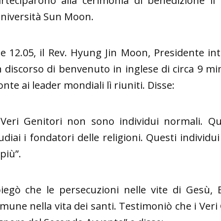
rteciparono alla cerimonia di benedizione il
Università Sun Moon.
le 12.05, il Rev. Hyung Jin Moon, Presidente in
 discorso di benvenuto in inglese di circa 9 mi
onte ai leader mondiali lì riuniti. Disse:
 Veri Genitori non sono individui normali. Q
udiai i fondatori delle religioni. Questi indiv
 più”.
iegò che le persecuzioni nelle vite di Gesù
mune nella vita dei santi. Testimoniò che i Veri G