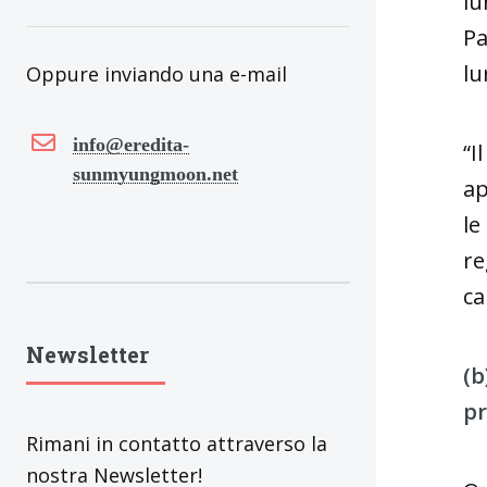
lu
Pa
lu
Oppure inviando una e-mail
info@eredita-
“I
sunmyungmoon.net
ap
le
re
ca
Newsletter
(b
pr
Rimani in contatto attraverso la
nostra Newsletter!