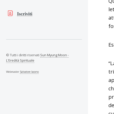
Qu
le
Iscriviti
at
fo
Es
© Tutti i diritti riservati
Sun Myung Moon -
L'Eredità Spirituale
“L
tr
Webmaster
Salvatore Iacono
ap
ch
pr
de
cu