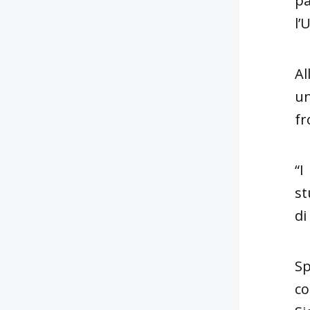
pa
l’
Al
un
fr
“I
st
di
Sp
co