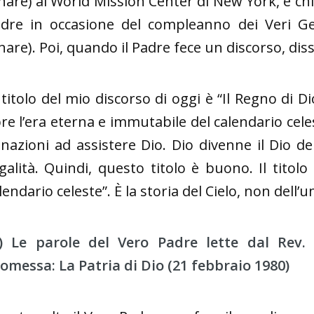
nare) al World Mission Center di New York, e chi
dre in occasione del compleanno dei Veri Gen
nare). Poi, quando il Padre fece un discorso, disse 
l titolo del mio discorso di oggi è “Il Regno di 
re l’era eterna e immutabile del calendario cele
 nazioni ad assistere Dio. Dio divenne il Dio 
galità. Quindi, questo titolo è buono. Il titol
lendario celeste”. È la storia del Cielo, non dell’
) Le parole del Vero Padre lette dal Rev. 
omessa: La Patria di Dio (21 febbraio 1980)