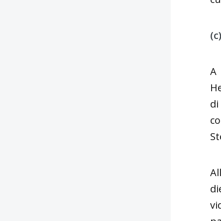
(c
A 
He
di
co
St
Al
di
vi