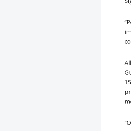
Si
“P
im
co
Al
Gu
15
pr
me
“O