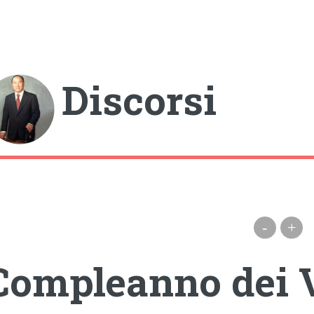
gle
Discorsi
-
+
Compleanno dei V