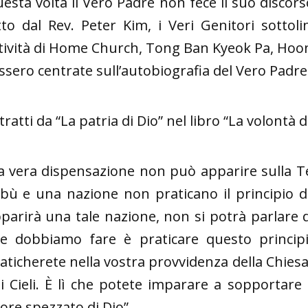
esta volta il Vero Padre non fece il suo discorso
tto dal Rev. Peter Kim, i Veri Genitori sotto
tività di Home Church, Tong Ban Kyeok Pa, Hoon
ssero centrate sull’autobiografia del Vero Padre
tratti da “La patria di Dio” nel libro “La volontà d
a vera dispensazione non può apparire sulla Te
ibù e una nazione non praticano il principio 
parirà una tale nazione, non si potrà parlare di
e dobbiamo fare è praticare questo principio
aticherete nella vostra provvidenza della Chies
i Cieli. È lì che potete imparare a sopportare 
ore spezzato di Dio”.