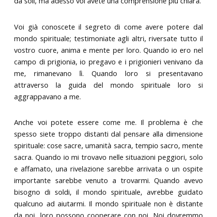
da soli, ma adesso voi avete una comprensione più chiara.
Voi già conoscete il segreto di come avere potere dal
mondo spirituale; testimoniate agli altri, riversate tutto il
vostro cuore, anima e mente per loro. Quando io ero nel
campo di prigionia, io pregavo e i prigionieri venivano da
me, rimanevano lì. Quando loro si presentavano
attraverso la guida del mondo spirituale loro si
aggrappavano a me.
Anche voi potete essere come me. Il problema è che
spesso siete troppo distanti dal pensare alla dimensione
spirituale: cose sacre, umanità sacra, tempio sacro, mente
sacra. Quando io mi trovavo nelle situazioni peggiori, solo
e affamato, una rivelazione sarebbe arrivata o un ospite
importante sarebbe venuto a trovarmi. Quando avevo
bisogno di soldi, il mondo spirituale, avrebbe guidato
qualcuno ad aiutarmi. Il mondo spirituale non è distante
da noi, loro possono cooperare con noi. Noi dovremmo