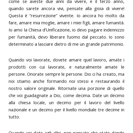
come se aveste due anni da vivere, e il terzo anno,
quando sarete ancora vivi, pensate alla gioia di vivere!
Questa è “resurrezione” vivente. Io ancora ho molto da
fare, amare mia moglie, amare i miei figli, amare l’umanità.
Io amo la Chiesa d’Unificazione, io devo pagare indennizzo
per l’umanità, devo liberare l’uomo dal peccato. Io sono
determinato a lasciare dietro di me un grande patrimonio.
Quando voi lavorate, dovete amare quel lavoro, amate i
prodotti con cui lavorate, e naturalmente amate le
persone. Onorate sempre le persone. Dio ci ha creato, ma
noi stiamo anche formando noi stessi e restaurando il
nostro valore originale. Ritornate una porzione di quello
che voi guadagnate a Dio, come decima. Date un decimo
alla chiesa locale, un decimo per il lavoro del livello
nazionale e un decimo per il livello mondiale tre decime in
tutto.
Quando voi date agli altri, non pensate che state dando